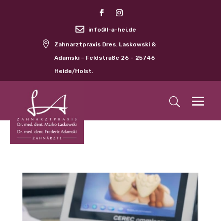

info@l-a-hei.de

Zahnarztpraxis Dres. Laskowski &
Adamski – Feldstraße 26 – 25746
Heide/Holst.